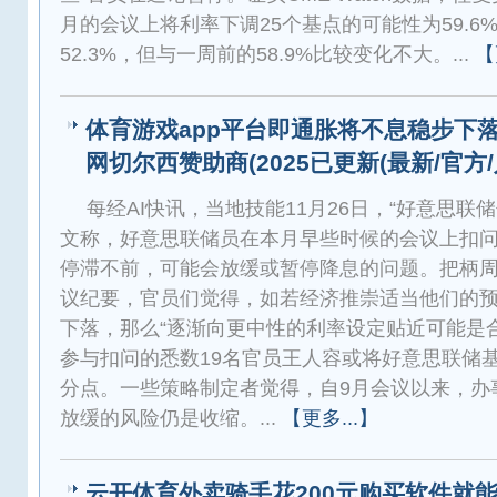
月的会议上将利率下调25个基点的可能性为59.6
52.3%，但与一周前的58.9%比较变化不大。...
【
体育游戏app平台即通胀将不息稳步下落
网切尔西赞助商(2025已更新(最新/官方/
每经AI快讯，当地技能11月26日，“好意思联储传声筒”
文称，好意思联储员在本月早些时候的会议上扣
停滞不前，可能会放缓或暂停降息的问题。把柄
议纪要，官员们觉得，如若经济推崇适当他们的
下落，那么“逐渐向更中性的利率设定贴近可能是
参与扣问的悉数19名官员王人容或将好意思联储基
分点。一些策略制定者觉得，自9月会议以来，办
放缓的风险仍是收缩。...
【更多...】
云开体育外卖骑手花200元购买软件就