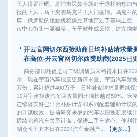
王人得冒汗吧。基辅市民如今就处于这样的焦灼
报的上风，马上突袭乌克兰王人门基辅。乌克兰
痪，俄罗斯的接触机稳操胜算地穿过了基辅上空
市中心街头一派狼籍，车子被炸成废铁，建立物燃起
开云官网切尔西赞助商日均补贴请求量
在高位-开云官网切尔西赞助商(2025已更
商务部消耗促进司二级调研员宋袼褙本日在20
示，现在宇宙汽车报废更新请求量、宇宙汽车置换
万份，累计越过400万份，日均补贴请求量握续保
10月宇宙报废汽车回收量同比增长越过50%。宋
连续落实好已出台补贴计谋和系列配套辅助计谋
的计谋收效，提前研究来岁的汽车以旧换新赓续
握续完善汽车关系计谋，促进二手车省心、便利往
副会长王齐本日在2024汽车金融产...
【更多...】