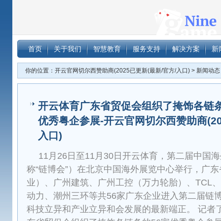
首页
关于我们
智慧教育
服务支持
解决方案
新
你的位置：
开云官网切尔西赞助商(2025已更新(最新/官方/入口)
>
新闻动态
开云体育广东省贸促会组织了掩饰各链条
优秀粤企参展-开云官网切尔西赞助商(202
入口)
11月26日至11月30日开云体育，第二届中
称“链博会”）在北京中国海外展览中心举行，广
业）、广州建筑、广州工控（万力轮胎）、TCL
动力、潮州三环等共56家广东企业进入第二届链博
科技立异和产业立异和会发展的最新端正。 记者