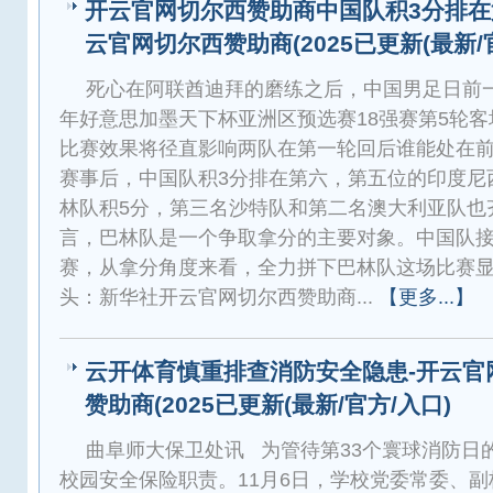
开云官网切尔西赞助商中国队积3分排在
云官网切尔西赞助商(2025已更新(最新/
死心在阿联酋迪拜的磨练之后，中国男足日前一
年好意思加墨天下杯亚洲区预选赛18强赛第5轮
比赛效果将径直影响两队在第一轮回后谁能处在
赛事后，中国队积3分排在第六，第五位的印度尼
林队积5分，第三名沙特队和第二名澳大利亚队也
言，巴林队是一个争取拿分的主要对象。中国队接
赛，从拿分角度来看，全力拼下巴林队这场比赛显
头：新华社开云官网切尔西赞助商...
【更多...】
云开体育慎重排查消防安全隐患-开云官
赞助商(2025已更新(最新/官方/入口)
曲阜师大保卫处讯 为管待第33个寰球消防日
校园安全保险职责。11月6日，学校党委常委、