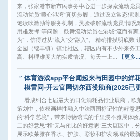
来，张家港市新市民事务中心进一步探索流动党
流动党员“暖心港湾”真切步履，通过设立常态猜
饱读吹激励等服务机制，灵验破解流动党员“情况
用难发挥”等问题，鼓舞流动党员在港城“流而有
为”，信得过从“流入”变“融入”。 精确排摸明底数 
金园（锦丰镇）镇北社区，辖区内有不少外来务
高、料理难度大的实质情况。每天一上...
【更多..
体育游戏app平台闻起来与田园中的鲜
模雷同-开云官网切尔西赞助商(2025已更
看成纠合七届最大的日化消耗品行业展商，欧
策划中，依模画样性融入中法两国标记性的好意
的“科学艺境”，带来博物馆式的千里浸不雅展体验。
二的好意思”和“无与伦比的好意思”三大展区中，
展示欧莱雅在香水、护肤、彩妆和护发领域的最