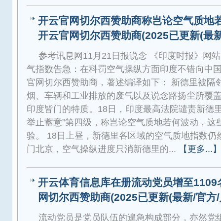
开云官网切尔西赞助商称岂论空气质地若
开云官网切尔西赞助商(2025已更新(最新
参考讯息网11月21日报说念 《印度时报》网站
气指数告急：在科罚空气操纵方面印度不错向中
官网切尔西赞助商，著述编译如下： 新德里被隔
烟、车辆和工业排放的废气以及说念路扬尘所覆
印度皆门的特质。18日，印度最高法院谴责新德
举止蓄意”第四级，称岂论空气质地若何波动，这
验。 18日上昼，新德里各区域的空气质地指数
门北京，空气操纵进度只消新德里的...
【更多...
开云体育信息库在册流动党员增至1109
网切尔西赞助商(2025已更新(最新/官方/
流动党员是党员队伍的遑急构成部分，亦然党