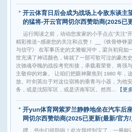
开云体育日后会成为战场上令敌东谈主
的猛将-开云官网切尔西赞助商(2025已更
运行阅读之前，动动您发家的小手点点“关注”
精彩推送~感谢您的关注和点赞！ __《铁骨铮铮
与信守》 在军事历史的文雅银河中，梁兴初宛如
世充满了神话颜色，铸就了一部可歌可泣的豪杰
次驰魂夺魄的战役考究衔接，承载着荣誉、将强
主敬仰的对象。 让咱们把眼神聚焦到 1980 年
放。叶剑英出于对这位宿将的垂青与小器，为他
务，或是沈阳军区，或是济南军区。然而...
【更多.
开yun体育网紫罗兰静静地坐在汽车后座
网切尔西赞助商(2025已更新(最新/官方/
嘿，书虫们提防啦！此次我挖到宝了，一册能