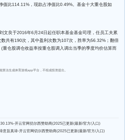
净值比114.11%，现款占净值比0.49%。基金十大重仓股如
文良于2016年6月24日起任职本基金基金司理，任员工夫累
次数共有190次，其中盈利次数为107次，胜率为56.32%；翻倍
%。(重仓股调仓收益率按重仓股调入调出当季的季度均价估算而
能算法生成体育游戏app平台，不组成投资提出。
0.13%-开云官网切尔西赞助商(2025已更新(最新/官方/入口)
旨真谛-开云官网切尔西赞助商(2025已更新(最新/官方/入口)