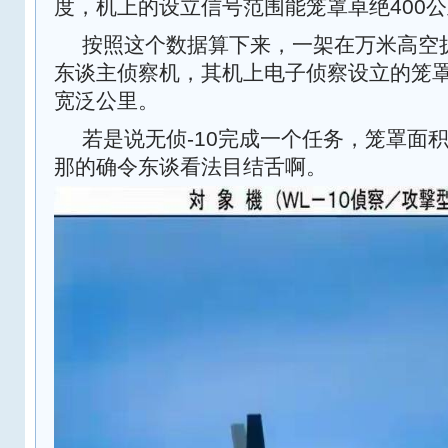
度，机上的设立信号范围能笼罩卓绝400
按照这个数据算下来，一架在万米高空扩
东谈主侦察机，其机上电子侦察设立的笼罩
宽泛公里。
若是说无侦-10完成一个任务，笼罩面
那的确令东谈看法目结舌啊。