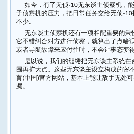
如今，有了无侦-10无东谈主侦察机，
子侦察机的压力，把日常任务交给无侦-1
不少。
无东谈主侦察机还有一项相配重要的秉
它不错纠合对方进行侦察，就算出了点啥
或者导航故障来应付往时，不会让事态变
是以说，我们的缱绻把无东谈主系统在
围再扩大点。这些无东谈主设立构成的密
育(中国)官方网站，基本上能让敌手无处
漏。