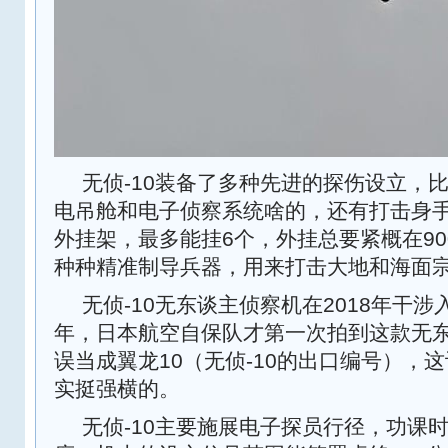
无侦-10装备了多种先进的探伤设立，
电吊舱和电子侦察系统啥的，还有打击身
外挂架，最多能挂6个，外挂总要紧概在9
种种精准制导兵器，用来打击大地和海面
无侦-10无东谈主侦察机在2018年干涉
年，日本航空自保队才第一次拍到这款无
误当成翼龙10（无侦-10的出口编号），
实挺强横的。
无侦-10主要施展电子探员行径，功课