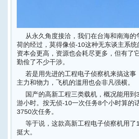
从永久角度接洽，我们在台海和南海的
荷的经过，莫得像侦-10这种无东谈主系
资本会更高，资源也会耗尽更多，但有了
勤俭了不少干涉。
若是用先进的工程电子侦察机来搞这事
主力和物力，飞机的滥用也会非凡强横。
国产的高新工程三类载机，概况能用到3
游小时。按无侦-10一次任务8个小时算的
3750次任务。
等于说，这款高新工程电子侦察机用了1
挺大。