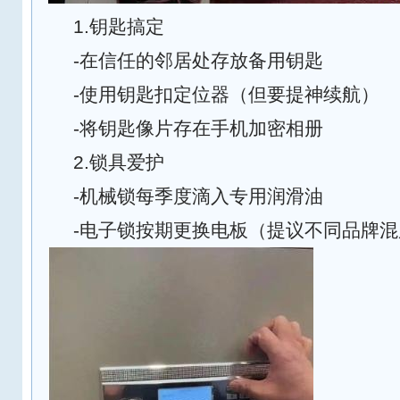
1.钥匙搞定
-在信任的邻居处存放备用钥匙
-使用钥匙扣定位器（但要提神续航）
-将钥匙像片存在手机加密相册
2.锁具爱护
-机械锁每季度滴入专用润滑油
-电子锁按期更换电板（提议不同品牌