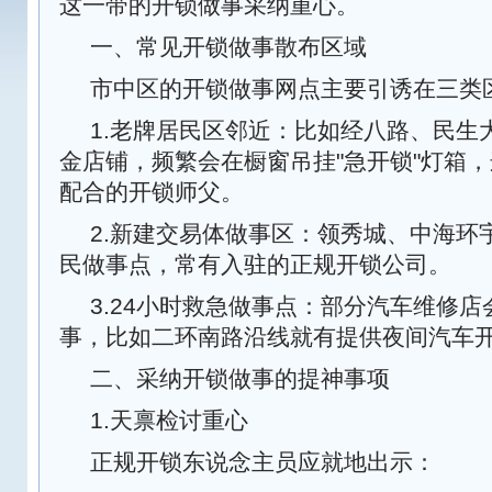
这一带的开锁做事采纳重心。
一、常见开锁做事散布区域
市中区的开锁做事网点主要引诱在三类
1.老牌居民区邻近：比如经八路、民生
金店铺，频繁会在橱窗吊挂"急开锁"灯箱
配合的开锁师父。
2.新建交易体做事区：领秀城、中海环
民做事点，常有入驻的正规开锁公司。
3.24小时救急做事点：部分汽车维修
事，比如二环南路沿线就有提供夜间汽车
二、采纳开锁做事的提神事项
1.天禀检讨重心
正规开锁东说念主员应就地出示：