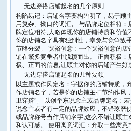
无边穿搭店铺起名的几个原则
构陷易记：店铺名字要构陷明了，易于顾
用复杂、拗口的词汇。 与品牌定位相符：
牌定位相符,大略体现你的店铺特质和价值
你的店铺名字具有独到性，幸免与竞争敌手
节略分裂。 宽裕创意：一个宽裕创意的店
铺在繁多竞争者中脱颖而出。 正面积极：
极、正面的信息,让顾主对你的店铺产生好
无边穿搭店铺起名的几种要领
以主题或作风定名：字据你的店铺特质，
作店铺名字，若是你的店铺主打节约作风，
卫穿搭”。 以创举东说念主或品牌定名：
说念主或者有一定的品牌效应，不错琢磨
或品牌称号当作店铺名字,这么不错让顾主
和认可感。 使用寓意词汇：弃取一些寓意