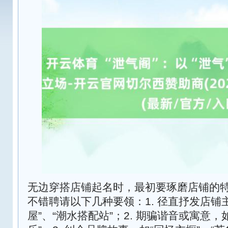
无边穿搭店铺起名时，最初要琢磨店铺的
不错聘请以下几种要领：1. 径直抒发店铺
屋”、“潮水搭配站”；2. 期骗谐音或寓意，