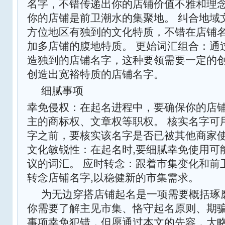
名字，不错传递出你的店铺价值不雅和理念
你的店铺是前卫潮水的集聚地。 纠合地域
方位地区有独到的文化特质，不错在店铺名
加多店铺的腹地特质。 更始词汇组合：通
造独到的店铺名字，这种要领需要一定的创
创造出宽裕特质的店铺名字。
细腻事项
幸免侵权：在起名进程中，要确保你的店
主的商标权、文章权等职权。 核实名字可
字之前，要核实该名字是否已被其他商家使
文化敏锐性：在起名时,要细腻幸免使用可
议的词汇。 应时转念：跟着市集变化和前
转念店铺名字,以稳健新的市集需求。
为无边穿搭店铺起名是一项需要概括琢
你需要了解主见市集、恪守起名原则、期
事项幸免犯错，但愿通过本文的先容，大