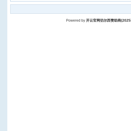
Powered by
开云官网切尔西赞助商(2025