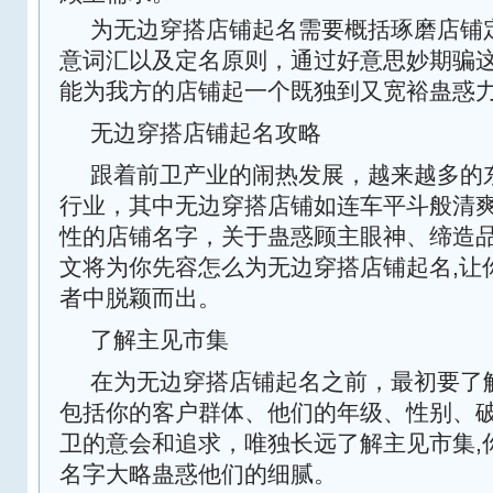
为无边穿搭店铺起名需要概括琢磨店铺
意词汇以及定名原则，通过好意思妙期骗这
能为我方的店铺起一个既独到又宽裕蛊惑
无边穿搭店铺起名攻略
跟着前卫产业的闹热发展，越来越多的
行业，其中无边穿搭店铺如连车平斗般清
性的店铺名字，关于蛊惑顾主眼神、缔造
文将为你先容怎么为无边穿搭店铺起名,让
者中脱颖而出。
了解主见市集
在为无边穿搭店铺起名之前，最初要了
包括你的客户群体、他们的年级、性别、
卫的意会和追求，唯独长远了解主见市集,
名字大略蛊惑他们的细腻。