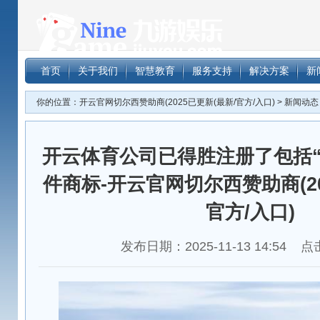
开云体育公司
首页
关于我们
智慧教育
服务支持
解决方案
新
网切尔西赞助商(20
你的位置：
开云官网切尔西赞助商(2025已更新(最新/官方/入口)
>
新闻动态
开云体育公司已得胜注册了包括“
件商标-开云官网切尔西赞助商(20
官方/入口)
发布日期：2025-11-13 14:54 