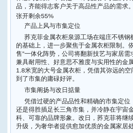
品，齐能得志客户关于高品性产品的需求
张开剩余55%
产品上风与市集定位
荞克菲金属衣柜泉源工场在端庄不锈钢
的基础上，进一步聚焦于金属衣柜限制。依
售”一体化阵势，公司将翻新技艺与家居需
兼具耐用性、好意思不雅度与实用性的金
1.8米宽的大号金属衣柜，凭借其弥远的
到了市集的庸碌好评。
市集阐扬与改日掂量
凭借过硬的产品品性和精确的市集定位
还是得胜插足长三角市集，并冷静在宇宙
科、可靠的品牌形象。改日，荞克菲将继
升级，为奢华者提供愈加优质的金属家居