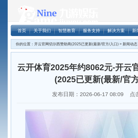
云开体育20
首页
关于我们
智慧教育
服务支持
解决方案
新
(最
你的位置：
开云官网切尔西赞助商(2025已更新(最新/官方/入口)
>
新闻动态
云开体育2025年约8062元-开
(2025已更新(最新/官方
发布日期：2026-06-17 08:09 