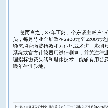
总而言之，37年工龄、个东谈主账户1
员，每月待业金展望在3800元至6200元
额需鸠合缴费指数和方位地战术进一步测
系统或官方计较器用进行测算，并关注待
理指标缴费头绪和退休技术，能够有用普
晚年生涯质地。
上一篇：
云开体育泥土以红壤和黄壤为主-开云官网切尔西赞助商(2025已更