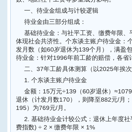
一、待业金组成与计较逻辑
待业金由三部分组成：
基础待业金：与社平工资、缴费年限、
体现社会共济性。个东谈主账户待业金：个
发月数（如60岁退休为139个月），满盈
待业金：针对1996年前工龄的赔偿，各省
二、37年工龄具体测算（以2025年挨
1. 个东谈主账户待业金
金额：15万元÷139（60岁退休）≈107
退休（计发月数170），则降至882元/月
195）为769元/月。
2. 基础待业金计较公式：退休上年度社平工
费指数) ÷ 2 × 缴费年限 × 1%