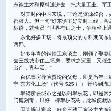
东谈主才和原料送进去，把大量工业、军
对其时的中国来说，非论是资源整合，
都极大。但一句"好东谈主好立时三线，备
标语，就动员了世界有识之士，争相坐上
东北好多工场，将最顶尖的专科期间东
西部。
好多年青的钢铁工东谈主，刚领了娶妻
去三线城市住土坯房，要求之沉重，又催生
出产，青年活。"
百亿票房导演贾玲的父母，即是当年三
宁"东方化工场"（代号 525 厂）‌ 迁移到
攀钢所在城市之是以叫攀枝花，即是因
门庭刻毒，只好一棵攀枝花树，此城便就
因为辨认家乡，好多三线工东谈主的东