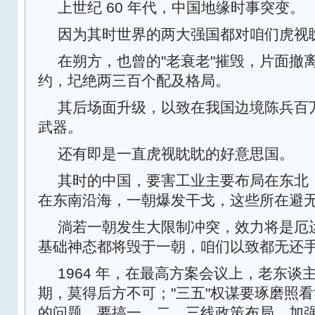
上世纪 60 年代，中国地缘时事突变。
因为其时世界的两大强国都对咱们虎视
在朔方，也曾的"老衰老"摧毁，片面撤
约，圮绝两三百个配及格局。
其后场面升级，以致在我国边境陈兵百
武器。
还有即是一直虎视眈眈的好意思国。
其时的中国，要害工业主要布局在东北
在东南沿海，一朝爆发干戈，这些所在避无
淌若一朝发生大限制冲突，效力将是厄
基础神态都将毁于一朝，咱们以致都无还
1964 年，在最高方案会议上，老东谈
期，莫得后方不可；"三五"权谋要琢磨照
的问题，要搞一、二、三线政策布局，加