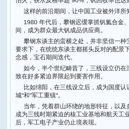
怕火，铁水及格率超 90%，钒回收率也达到
这样的前沿期间，让中国工业被外洋所
1980 年代后，攀钢迟缓掌抓钒氮合金
间，成为群众最大钒成品供应商。
攀钢东谈主的蛮横之处，并非坚信一种
要求下，在统统东谈主都摇头反对的配景
念感，宝石期间迭代。
如今，半个世纪畴昔了，三线设立仍在
致在好多紧迫界限起到要害作用。
比如绵阳，在三线设立后，成为国度认
城"和"军工重镇"。
当年，凭着群山环绕的地形特征，以及
成为三线时期紧迫的核工业基地和航天工
后，军工电子产业仍止境表现。