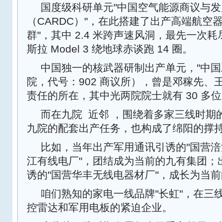
国度级科研单元"中国空气能源商议与发
（CARDC）"，在此搭建了出产高端航空
群"，其中 2.4 米跨声速风洞，最先一次
斯拉 Model 3 绕地球赤谈跑 14 圈。
中国独一的核武器研制出产单元，"中国
院，代号：902 商议所），曾是邓稼先、
责任的所在，其中光两院院士就有 30 多
而在九院 ‌ 近邻 ‌，围绕着多家三线时
九院的配套出产任务，也构成了绵阳的撑
比如，当年出产军用通讯引诱的"国营涪
江有线电厂"，团结成为当前的九有集团；
诱的"国营华丰无线电器材厂"，成长为当前
咱们熟知的家电一线品牌"长虹"，在三
控雷达和军用电板的紧迫企业。