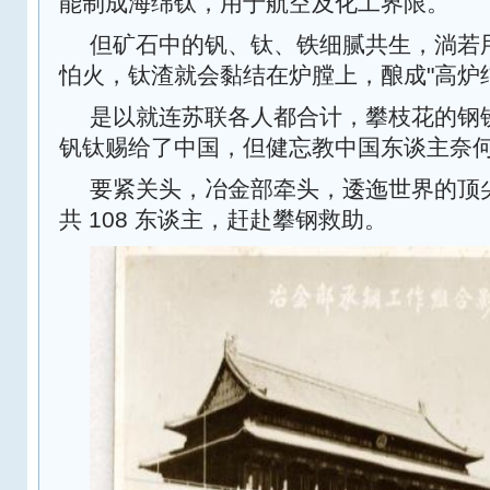
能制成海绵钛，用于航空及化工界限。
但矿石中的钒、钛、铁细腻共生，淌若
怕火，钛渣就会黏结在炉膛上，酿成"高炉
是以就连苏联各人都合计，攀枝花的钢
钒钛赐给了中国，但健忘教中国东谈主奈何
要紧关头，冶金部牵头，逶迤世界的顶
共 108 东谈主，赶赴攀钢救助。