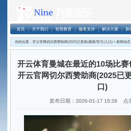
开云体育曼城
首页
关于我们
智慧教育
服务支持
解决方案
新
西赞助商(202
你的位置：
开云官网切尔西赞助商(2025已更新(最新/官方/入口)
>
新闻动态
开云体育曼城在最近的10场比赛也
开云官网切尔西赞助商(2025已更
口)
发布日期：2026-01-17 15:28 