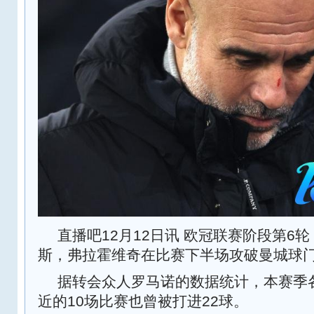
直播吧12月12日讯 欧冠联赛阶段第6
斯，弗拉霍维奇在比赛下半场攻破曼城球
据转会众人罗马诺的数据统计，本赛季
近的10场比赛也曾被打进22球。