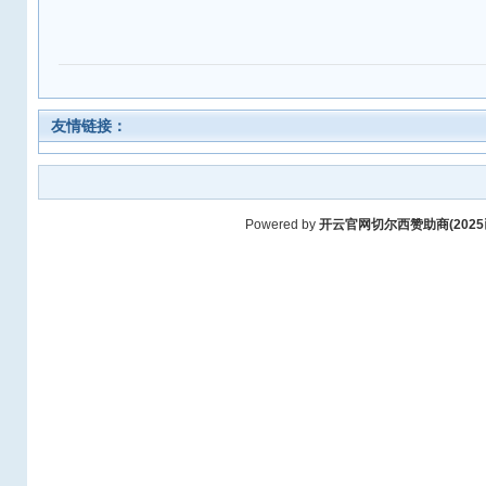
友情链接：
Powered by
开云官网切尔西赞助商(2025