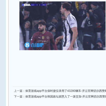
上一篇：
体育游戏app平台保时捷仅录用了43280辆车-开云官网切尔西赞助商
下一篇：
体育游戏app平台韩国政坛就堕入了一派交加-开云官网切尔西赞助商(